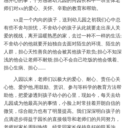
感开心的事，十分感谢幼儿园的何园长和中一班全体老
师们对xx的爱心、关怀、辛勤的教育和帮助。
xx是一个内向的孩子，送到幼儿园之初我们心中总
有些不舍与担忧，不舍幼小的孩子从此就要走出亲人关
爱的视线，离开温暖熟悉的家，去过一种不一样的生活;
不舍幼小的他就要开始独自去面对陌生的环境、陌生的
人群，担心天性善良的他会被其他孩子欺负;担心不知深
浅的他会让老师不耐烦;担心不会自己吃饭的他会饿着、
担心生病、担心.......
入园以来，老师们以极大的爱心、耐心、责任心关
心他、爱护他,用鼓励、赏识、参与等科学的教育方法帮
助他，把爱渗透到孩子幼小的心里，现如今，每天去幼
儿园成为他最高兴的事情，小脸上时常挂着开朗自信的
微笑，综合能力也有了明显提高。我们深深明白孩子的
点滴进步得益于园长的直接领导和老师们的共同努力，
老师对家长周到热情，经常同家长保持良好的联系沟