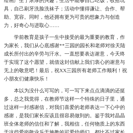
绘画产生了浓厚的兴趣；生活中能够自己吃饭，收拾玩
具，自己刷牙洗脸洗袜子；活动中懂得谦让、合作、帮
助、宽容。同时，他还拥有更为可贵的想象力与创造
力，好奇心与进取心……
学前教育是孩子一生中接受的最为重要的教育，作
为家长，我们从心底感谢**三园的园长和老师对徐天陆
成长所付出的辛劳与汗水。一直想要表达谢意，今天终
于实现了这个愿望，就借这封信献上我们衷心的谢意与
无上的敬意吧！最后，祝XX三园所有老师工作顺利！祝
小朋友们健康快乐！
本以为没什么可写的，可一写下来点点滴滴的还挺
多，总之我觉得，在教师节这样一个特殊的日子里，通
过这样一封感谢信，对我们喜爱的老师表达一下心中的
感谢，是我们家长应该且很容易做到的。鉴于我对晶晶
班全体老师的信任和了解，我相信，任何物质上的东西
于这些爱岗敬业乐于施教的可爱幼师们，都比不过家长