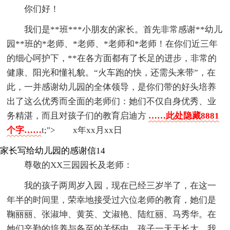
你们好！
我们是**班***小朋友的家长。首先非常感谢**幼儿
园**班的*老师、*老师、*老师和*老师！在你们近三年
的细心呵护下，**在各方面都有了长足的进步，非常的
健康、阳光和懂礼貌。“火车跑的快，还需头来带”，在
此，一并感谢幼儿园的全体领导，是你们带的好头培养
出了这么优秀而全面的老师们：她们不仅自身优秀、业
务精湛，而且对孩子们的教育启迪方
……此处隐藏8881
个字……
t;"> x年xx月xx日
家长写给幼儿园的感谢信14
尊敬的XX三园园长及老师：
我的孩子两周岁入园，现在已经三岁半了，在这一
年半的时间里，荣幸地接受过六位老师的教育，她们是
鞠丽丽、张淑坤、黄英、文淑艳、陆红丽、马秀华。在
她们辛勤的培养与备至的关怀中，孩子一天天长大，我