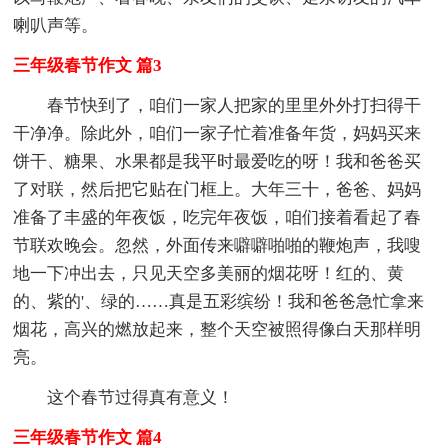
喇叭声等。
三年级春节作文 篇3
春节快到了，咱们一家人把家的里里外外打扫得干
干净净。除此外，咱们一家子忙着准备年货，妈妈买来
饼干、糖果、水果都是我平时最爱吃的呀！我和爸爸买
了对联，然后把它贴在门框上。大年三十，爸爸、妈妈
准备了丰盛的年夜饭，吃完年夜饭，咱们接着看起了春
节联欢晚会。忽然，外面传来噼噼啪啪的鞭炮声，我嗖
地一下冲出去，只见天空多美丽的烟花呀！红的、黄
的、紫的'、绿的……真是五彩缤纷！我和爸爸急忙拿来
烟花，高兴的燃放起来，整个天空被照得像白天那样明
亮。
这个春节过得真有意义！
三年级春节作文 篇4