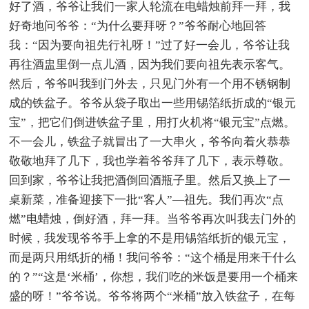
好了酒，爷爷让我们一家人轮流在电蜡烛前拜一拜，我
好奇地问爷爷：“为什么要拜呀？”爷爷耐心地回答
我：“因为要向祖先行礼呀！”过了好一会儿，爷爷让我
再往酒盅里倒一点儿酒，因为我们要向祖先表示客气。
然后，爷爷叫我到门外去，只见门外有一个用不锈钢制
成的铁盆子。爷爷从袋子取出一些用锡箔纸折成的“银元
宝”，把它们倒进铁盆子里，用打火机将“银元宝”点燃。
不一会儿，铁盆子就冒出了一大串火，爷爷向着火恭恭
敬敬地拜了几下，我也学着爷爷拜了几下，表示尊敬。
回到家，爷爷让我把酒倒回酒瓶子里。然后又换上了一
桌新菜，准备迎接下一批“客人”—祖先。我们再次“点
燃”电蜡烛，倒好酒，拜一拜。当爷爷再次叫我去门外的
时候，我发现爷爷手上拿的不是用锡箔纸折的银元宝，
而是两只用纸折的桶！我问爷爷：“这个桶是用来干什么
的？”“这是‘米桶’，你想，我们吃的米饭是要用一个桶来
盛的呀！”爷爷说。爷爷将两个“米桶”放入铁盆子，在每