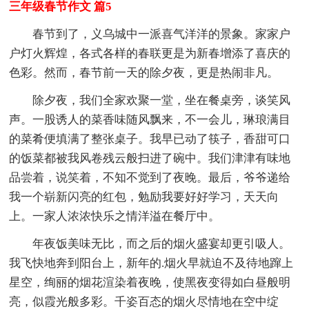
三年级春节作文 篇5
春节到了，义乌城中一派喜气洋洋的景象。家家户
户灯火辉煌，各式各样的春联更是为新春增添了喜庆的
色彩。然而，春节前一天的除夕夜，更是热闹非凡。
除夕夜，我们全家欢聚一堂，坐在餐桌旁，谈笑风
声。一股诱人的菜香味随风飘来，不一会儿，琳琅满目
的菜肴便填满了整张桌子。我早已动了筷子，香甜可口
的饭菜都被我风卷残云般扫进了碗中。我们津津有味地
品尝着，说笑着，不知不觉到了夜晚。最后，爷爷递给
我一个崭新闪亮的红包，勉励我要好好学习，天天向
上。一家人浓浓快乐之情洋溢在餐厅中。
年夜饭美味无比，而之后的烟火盛宴却更引吸人。
我飞快地奔到阳台上，新年的.烟火早就迫不及待地蹿上
星空，绚丽的烟花渲染着夜晚，使黑夜变得如白昼般明
亮，似霞光般多彩。千姿百态的烟火尽情地在空中绽