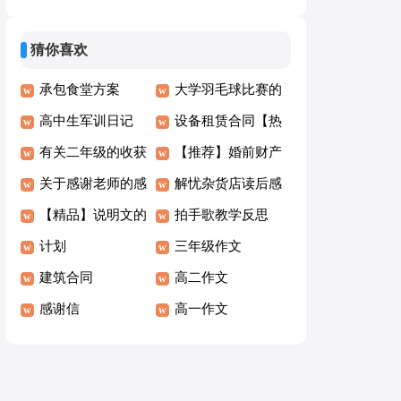
趣的作文4篇
计
猜你喜欢
承包食堂方案
大学羽毛球比赛的
高中生军训日记
策划书
设备租赁合同【热
有关二年级的收获
门】
【推荐】婚前财产
作文六篇
关于感谢老师的感
约定协议书
解忧杂货店读后感
谢信合集10篇
【精品】说明文的
(合集15篇)
拍手歌教学反思
作文300字合集八
计划
三年级作文
篇
建筑合同
高二作文
感谢信
高一作文