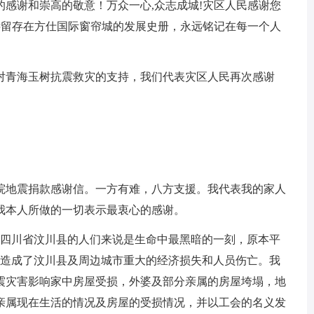
感谢和崇高的敬意！万众一心,众志成城!灾区人民感谢您
远留存在方仕国际窗帘城的发展史册，永远铭记在每一个人
对青海玉树抗震救灾的支持，我们代表灾区人民再次感谢
院地震捐款感谢信。一方有难，八方支援。我代表我的家人
我本人所做的一切表示最衷心的感谢。
刻，对于四川省汶川县的人们来说是生命中最黑暗的一刻，原本平
震造成了汶川县及周边城市重大的经济损失和人员伤亡。我
震灾害影响家中房屋受损，外婆及部分亲属的房屋垮塌，地
亲属现在生活的情况及房屋的受损情况，并以工会的名义发