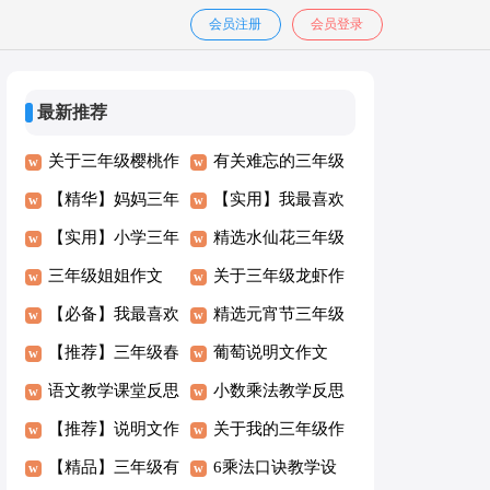
会员注册
会员登录
最新推荐
关于三年级樱桃作
有关难忘的三年级
文合集八篇
【精华】妈妈三年
作文三篇
【实用】我最喜欢
级作文汇总10篇
【实用】小学三年
的三年级作文合集
精选水仙花三年级
级的作文9篇
三年级姐姐作文
5篇
作文汇编六篇
关于三年级龙虾作
300字8篇
【必备】我最喜欢
文合集9篇
精选元宵节三年级
的三年级作文合集
【推荐】三年级春
作文汇编九篇
葡萄说明文作文
六篇
节作文七篇
语文教学课堂反思
300字汇总六篇
小数乘法教学反思
【推荐】说明文作
(15篇)
关于我的三年级作
文400字锦集10篇
【精品】三年级有
文300字合集10篇
6乘法口诀教学设