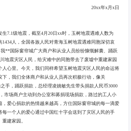
20xx年x月x日
县发生7.1级地震，截至4月20日xx时，玉树地震遇难人数为
中重伤1434人，全国各族人民对青海玉树地震遇难同胞深切哀
后，我**国际窗帘城广大商户和从业人员纷纷慷慨解囊、踊跃
往四川地震灾区人民，给灾难中的同胞带去了废墟中重建家园
个人心里。今天，我们同样希望玉树地震灾区人民的命运将
议下，我们全体商户和从业人员再次积极行动，像关
援助之手，踊跃捐款，总经理凌姚敏先生带头捐款人民币3000
纷纷捐献，市场商户主动到办公室和募捐现场捐款，路过的工人小
箱，爱心捐款的热情越来越高，方仕国际窗帘城的每一滴爱
将每一个人的爱心通过中国红十字会送到了灾区人民的手
、重建家园。