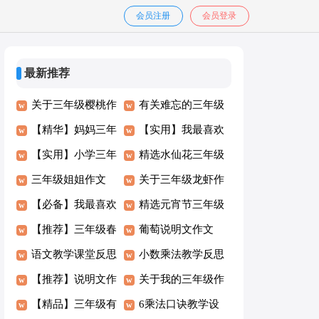
会员注册
会员登录
最新推荐
关于三年级樱桃作
有关难忘的三年级
文合集八篇
【精华】妈妈三年
作文三篇
【实用】我最喜欢
级作文汇总10篇
【实用】小学三年
的三年级作文合集
精选水仙花三年级
级的作文9篇
三年级姐姐作文
5篇
作文汇编六篇
关于三年级龙虾作
300字8篇
【必备】我最喜欢
文合集9篇
精选元宵节三年级
的三年级作文合集
【推荐】三年级春
作文汇编九篇
葡萄说明文作文
六篇
节作文七篇
语文教学课堂反思
300字汇总六篇
小数乘法教学反思
【推荐】说明文作
(15篇)
关于我的三年级作
文400字锦集10篇
【精品】三年级有
文300字合集10篇
6乘法口诀教学设