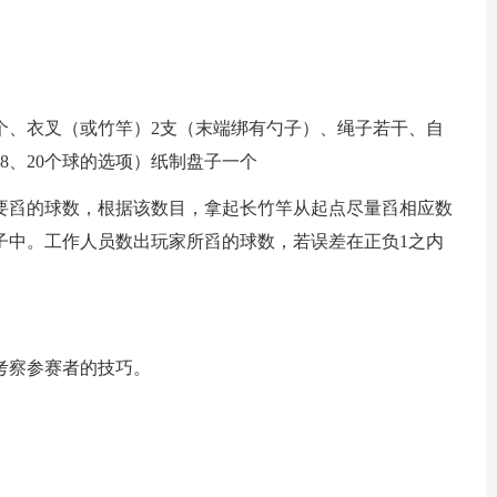
0个、衣叉（或竹竿）2支（末端绑有勺子）、绳子若干、自
、18、20个球的选项）纸制盘子一个
要舀的球数，根据该数目，拿起长竹竿从起点尽量舀相应数
子中。工作人员数出玩家所舀的球数，若误差在正负1之内
考察参赛者的技巧。