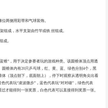
摊位两侧用彩带和气球装饰。
架组成，水平支架由竹竿或铁 丝组成。
等组成。
码蓝锥”，用于决定参赛者玩的游戏种类。该圆锥体顶点用透
圆锥体内有20只乒乓球，红、黄、蓝、绿色分别4个，黑
圆锥体（顶点朝下，底面朝上），停下时观察从透明角尖出看
色代表玩“凌波微步”，蓝色代表玩“对对碰”，绿色代表
都通过才能得到一张奖票，白色代表可以直接得到奖票一张。