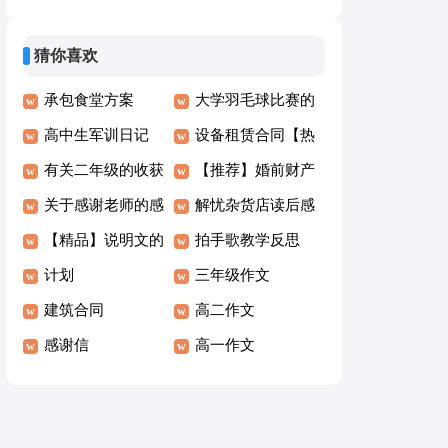
趣的作文4篇
计
猜你喜欢
承包食堂方案
大学羽毛球比赛的
高中生军训日记
策划书
设备租赁合同【热
有关二年级的收获
门】
【推荐】婚前财产
作文六篇
关于感谢老师的感
约定协议书
解忧杂货店读后感
谢信合集10篇
【精品】说明文的
(合集15篇)
拍手歌教学反思
作文300字合集八
计划
三年级作文
篇
建筑合同
高二作文
感谢信
高一作文