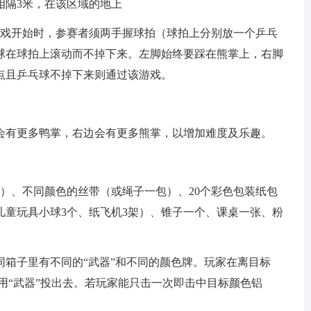
相隔3米，在该区域的地上
游戏开始时，参赛者须两手握球拍（球拍上分别放一个乒乓
球在球拍上滚动而不掉下来。左脚始终要踩在熊掌上，右脚
点且乒乓球不掉下来则通过该游戏。
会有更多鸭掌，右边会有更多熊掌，以增加难度及乐趣。
）、不同颜色的丝带（或绳子一包）、20个彩色包装纸包
儿童玩具小球3个、纸飞机3架）、锥子一个、课桌一张、粉
同箱子里有不同的“武器”和不同的颜色牌。玩家在离目标
用“武器”投出去。若玩家能只击一次即击中目标颜色铝