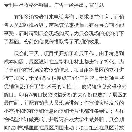
专刊中显得格外醒目。广告一经播出，赛前就
有很多消费者打来电话咨询，要求提前订房，而销
售人员却欲擒故纵，声称该优惠措施只有在展会期才能
享受，届时请到展会现场购买，为展会现场的抢购打下
了基础。会前的信息传播取得了预期的效果。
展会前三天，项目组开始了布展工作，由于考虑到
成本问题，展区设计在造型和用材上都进行了简化。为
了更好的在现场发布促销信息，项目组将展区的立柱进
行了加宽，于是4条立柱便成了4个广告牌，于是项目将
促销信息打在了近5米高的立柱上，使促销信息变得格外
醒目。印有A项目投资收益分析的大存折也放到了展区的
最前面，并配有销售人员现场讲解；作宣传资料发放的
小存折和印有促销信息的促销卡片也都准备到位；吉祥
物模型出订做完成，并聘请在校大学生做兼职，展会期
间钻到气模里面在展区周围走动；项目组还在展区前放