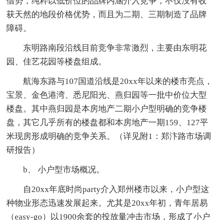
借势，纯粹以低价位的品牌内涵介入竞争，不仅没有收
获天然的地段价格优势，而且为二期、三期制造了品牌
障碍。
东明路南段沿线目前竞争非常激烈，主要由东明花
园、佳艺花园等楼盘组成。
航海东路与107国道沿线是20xx年以来的楼市亮点，
宝景、金色港湾、悉尼阳光、燕归园等一批中价位大型
楼盘。其中燕归园是本房地产二期小户型明确的竞争楼
盘，其它几乎所有的楼盘都和本房地产一期159、127平
米现房形成明确的竞争关系。（详见附1：郑汴路市场调
研报告）
b、 小户型市场概况。
自20xx年底时尚party介入郑州楼市以来，小户型这
种物业形态迅速发展起来。尤其是20xx年初，青年居易
（easy-go）以1900余套的投放量冲击市场，形成了小户