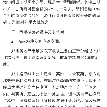
物业组成：期房小户型、现房大户型和商铺。其中二期
小户型占所有可售金额的52%，一期大户型销售额16%，
二期临街商铺占32%。如何解决可售资源过于分散的障
碍，是 面对的重大挑战之一。
二、市场概况及基本竞争格局：
a、 东南板块及郑汴路商圈。
郑州房地产市场的东南板块主要由三部分组成：郑
汴路沿线、东明路南段沿沿线、航海东路与107国道沿
线。
郑汴路沿线主要由建业、英协、百合花苑、东方明
珠等中高档楼盘组成。在郑汴路商圈的支撑下，这里已
经成为明确的高尚住宅区。本房地产位于这一区位之
内。与英协、建业几乎是一路之隔。但本房地产在操盘
过程中，没有除理好商务环境与居住环境的品牌区分与