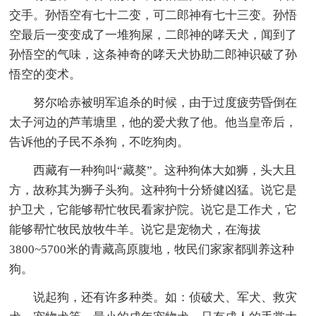
交手。孙悟空有七十二变，可二郎神有七十三变。孙悟
空最后一变变成了一堆狗屎，二郎神的哮天犬，闻到了
孙悟空的气味，这条神奇的哮天犬协助二郎神识破了孙
悟空的变术。
努尔哈赤被明军追杀的时候，由于过度疲劳昏倒在
太子河边的芦苇塘里，他的爱犬救了他。他当皇帝后，
告诉他的子民不杀狗，不吃狗肉。
西藏有一种狗叫“藏獒”。这种狗体大如狮，头大且
方，故称其为狮子头狗。这种狗十分矫健凶猛。说它是
护卫犬，它能够帮忙牧民看家护院。说它是工作犬，它
能够帮忙牧民放牧牛羊。说它是宠物犬，在海拔
3800~5700米的青藏高原腹地，牧民们家家都驯养这种
狗。
说起狗，还有许多种类。如：侦破犬、军犬、救灾