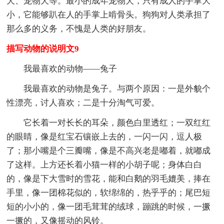
犬、宠物犬等。最小的成年宠物犬，只有成人的手掌大
小，它能够趴在人的手掌上啃骨头。狗狗对人类承担了
那么多的义务，不愧是人类的好朋友。
描写动物的说明文9
我最喜欢的动物——兔子
我最喜欢的动物是兔子。与两个原因：一是外貌个
性漂亮，讨人喜欢；二是十分淘气可爱。
它长着一对长长的耳朵，颜色白里透红；一双红红
的眼睛，像是红宝石镶嵌上去的，一闪一闪，逗人极
了；那小嘴是个三瓣嘴，像是不高兴老是嘟着，就嘟成
了这样。上方还长着小猫一样的小胡子呢；身体白白
的，像是下大雪时的雪花，能和白鹅的羽毛媲美，捧在
手里，像一团棉花似的，软绵绵的，热乎乎的；尾巴短
短的小小的，像一团毛茸茸的绒球，蹦跳的时候，一撅
一撅的，又像摇动的风铃。