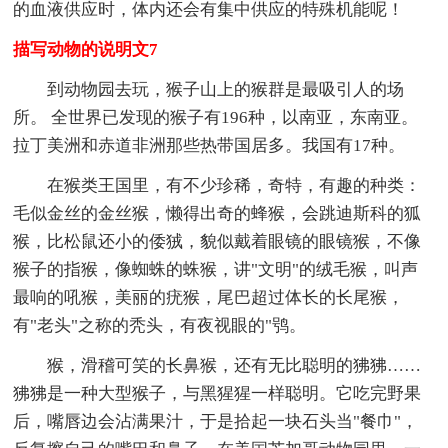
的血液供应时，体内还会有集中供应的特殊机能呢！
描写动物的说明文7
到动物园去玩，猴子山上的猴群是最吸引人的场
所。 全世界已发现的猴子有196种，以南亚，东南亚。
拉丁美洲和赤道非洲那些热带国居多。我国有17种。
在猴类王国里，有不少珍稀，奇特，有趣的种类：
毛似金丝的金丝猴，懒得出奇的蜂猴，会跳迪斯科的狐
猴，比松鼠还小的倭狨，貌似戴着眼镜的眼镜猴，不像
猴子的指猴，像蜘蛛的蛛猴，讲"文明"的绒毛猴，叫声
最响的吼猴，美丽的疣猴，尾巴超过体长的长尾猴，
有"老头"之称的秃头，有夜视眼的"鸮。
猴，滑稽可笑的长鼻猴，还有无比聪明的狒狒……
狒狒是一种大型猴子，与黑猩猩一样聪明。它吃完野果
后，嘴唇边会沾满果汁，于是拾起一块石头当"餐巾"，