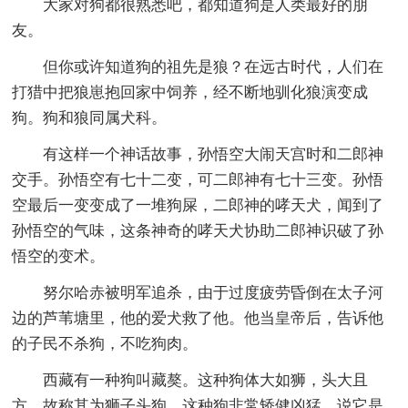
大家对狗都很熟悉吧，都知道狗是人类最好的朋
友。
但你或许知道狗的祖先是狼？在远古时代，人们在
打猎中把狼崽抱回家中饲养，经不断地驯化狼演变成
狗。狗和狼同属犬科。
有这样一个神话故事，孙悟空大闹天宫时和二郎神
交手。孙悟空有七十二变，可二郎神有七十三变。孙悟
空最后一变变成了一堆狗屎，二郎神的哮天犬，闻到了
孙悟空的气味，这条神奇的哮天犬协助二郎神识破了孙
悟空的变术。
努尔哈赤被明军追杀，由于过度疲劳昏倒在太子河
边的芦苇塘里，他的爱犬救了他。他当皇帝后，告诉他
的子民不杀狗，不吃狗肉。
西藏有一种狗叫藏獒。这种狗体大如狮，头大且
方，故称其为狮子头狗。这种狗非常矫健凶猛。说它是