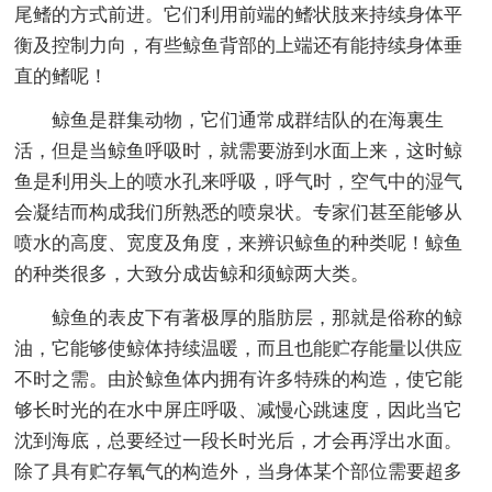
尾鳍的方式前进。它们利用前端的鳍状肢来持续身体平
衡及控制力向，有些鲸鱼背部的上端还有能持续身体垂
直的鳍呢！
鲸鱼是群集动物，它们通常成群结队的在海裏生
活，但是当鲸鱼呼吸时，就需要游到水面上来，这时鲸
鱼是利用头上的喷水孔来呼吸，呼气时，空气中的湿气
会凝结而构成我们所熟悉的喷泉状。专家们甚至能够从
喷水的高度、宽度及角度，来辨识鲸鱼的种类呢！鲸鱼
的种类很多，大致分成齿鲸和须鲸两大类。
鲸鱼的表皮下有著极厚的脂肪层，那就是俗称的鲸
油，它能够使鲸体持续温暖，而且也能贮存能量以供应
不时之需。由於鲸鱼体内拥有许多特殊的构造，使它能
够长时光的在水中屏庄呼吸、减慢心跳速度，因此当它
沈到海底，总要经过一段长时光后，才会再浮出水面。
除了具有贮存氧气的构造外，当身体某个部位需要超多