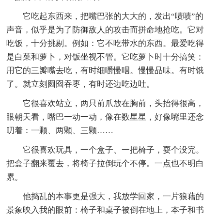
它吃起东西来，把嘴巴张的大大的，发出“啧啧”的
声音，似乎是为了防御敌人的攻击而拼命地抢吃。它对
吃饭，十分挑剔。例如：它不吃带水的东西。最爱吃得
是白菜和萝卜，对饭坐视不管。它吃萝卜时十分搞笑：
用它的三瓣嘴去吃，有时细嚼慢咽。慢慢品味。有时饿
了。就立刻囫囵吞枣，有时还边吃边吐。
它很喜欢站立，两只前爪放在胸前，头抬得很高，
眼朝天看，嘴巴一动一动，像在数星星，好像嘴里还念
叨着：一颗、两颗、三颗……
它很喜欢玩具，一个盒子、一把椅子，耍个没完。
把盒子翻来覆去，将椅子拉倒玩个不停。一点也不明白
累。
他捣乱的本事更是强大，我放学回家，一片狼藉的
景象映入我的眼前：椅子和桌子被倒在地上，本子和书