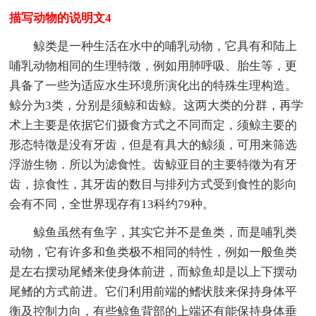
描写动物的说明文4
鲸类是一种生活在水中的哺乳动物，它具有和陆上
哺乳动物相同的生理特徵，例如用肺呼吸、胎生等，更
具备了一些为适应水生环境所演化出的特殊生理构造。
鲸分为3类，分别是须鲸和齿鲸。这两大类的分群，再学
术上主要是依据它们摄食方式之不同而定，须鲸主要的
形态特徵是没有牙齿，但是有具大的鲸须，可用来筛选
浮游生物．所以为滤食性。齿鲸亚目的主要特徵为有牙
齿，掠食性，其牙齿的数目与排列方式受到食性的影向
会有不同，全世界现存有13科约79种。
鲸鱼虽然有鱼字，其实它并不是鱼类，而是哺乳类
动物，它有许多和鱼类极不相同的特性，例如一般鱼类
是左右摆动尾鳍来使身体前进，而鲸鱼却是以上下摆动
尾鳍的方式前进。它们利用前端的鳍状肢来保持身体平
衡及控制力向，有些鲸鱼背部的上端还有能保持身体垂