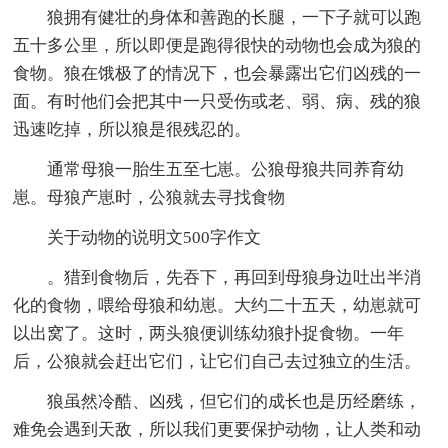
狼拥有健壮的身体和善跑的长腿，一下子就可以跑
五十多公里，所以即便是跑得很快的动物也会成为狼的
食物。狼在饿极了的情况下，也会暴露出它们凶残的一
面。有时他们会把其中一只受伤或老、弱、病、残的狼
迅速吃掉，所以狼是很残忍的。
通常母狼一胎生五至七崽。公狼母狼共同养育幼
崽。母狼产崽时，公狼就去寻找食物
关于动物的说明文500字作文
。猎到食物后，先吞下，再回到母狼身边吐出半消
化的食物，喂给母狼和幼崽。大约二十五天，幼崽就可
以出窝了。这时，两头狼便训练幼狼扑捉食物。一年
后，公狼就会赶出它们，让它们自己去过独立的生活。
狼虽然冷酷、凶残，但它们的成长也是历经磨练，
难免会遇到天敌，所以我们更要保护动物，让人类和动