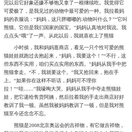
完以后它好象还嫌不够饱又拿了一根继续吃。我觉得它
可爱极了，是我见过的动物中最可爱的一种。我拉着妈
妈的衣服说：“妈妈，这只胖嘟嘟的.动物叫什么？”“它叫
熊猫。它但是我们国家的国宝。”妈妈认真地对我说。我
点点头“哦”了一声。从此以后，我就喜欢上了熊猫
小时侯，我和妈妈逛商店，看见一只个性可爱的熊
猫娃娃就跑过去抱起来，“妈妈，我要这个！”“不行，这
些东西不实用，咱们买点实用的东西。”妈妈从我手中把
熊猫拿走。“不，我就要这个。”我又抢回来，抱在手
上。“如果你在这样不听话，妈妈可不理你
拉！”“哇……”我嚎啕大哭。妈妈从我手中夺走熊猫娃
娃，把它递给售货阿姨，然后拉着我的手走出商店好好
教训了我一顿。虽然我被妈妈教训了一顿，但是我对熊
猫至今还念念不忘。
熊猫是2008北京奥运会的吉祥物，有它做吉祥物，