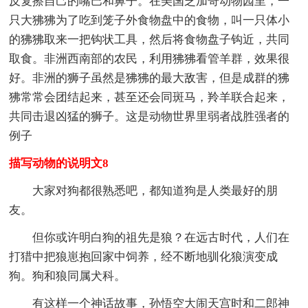
反复擦自己的嘴巴和鼻子。在美国芝加哥动物园里，一
只大狒狒为了吃到笼子外食物盘中的食物，叫一只体小
的狒狒取来一把钩状工具，然后将食物盘子钩近，共同
取食。非洲西南部的农民，利用狒狒看管羊群，效果很
好。非洲的狮子虽然是狒狒的最大敌害，但是成群的狒
狒常常会团结起来，甚至还会同斑马，羚羊联合起来，
共同击退凶猛的狮子。这是动物世界里弱者战胜强者的
例子
描写动物的说明文8
大家对狗都很熟悉吧，都知道狗是人类最好的朋
友。
但你或许明白狗的祖先是狼？在远古时代，人们在
打猎中把狼崽抱回家中饲养，经不断地驯化狼演变成
狗。狗和狼同属犬科。
有这样一个神话故事，孙悟空大闹天宫时和二郎神