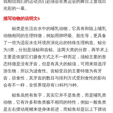
我相信我们的运动员们必须会在奥运会的舞台上显现出
光彩的一幕。
描写动物的说明文6
鲸类是生活在水中的哺乳动物，它具有和陆上哺乳
动物相同的生理特徵，例如用肺呼吸、胎生等，更具备
了一些为适应水生环境所演化出的特殊生理构造。鲸分
为3类，分别是须鲸和齿鲸。这两大类的分群，再学术上
主要是依据它们摄食方式之不一样而定，须鲸主要的形
态特徵是没有牙齿，但是有具大的鲸须，可用来筛选浮
游生物．所以为滤食性。齿鲸亚目的主要特徵为有牙
齿，掠食性，其牙齿的数目与排列方式受到食性的影向
会有不一样，全世界现存有13科约79种。
鲸鱼虽然有鱼字，其实它并不是鱼类，而是哺乳类
动物，它有许多和鱼类极不相同的特性，例如一般鱼类
是左右摆动尾鳍来使身体前进，而鲸鱼却是以上下摆动